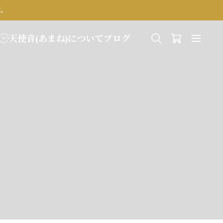
す。
天使音(あまね)について
ブログ