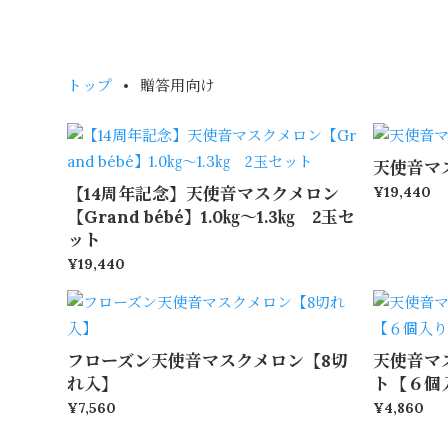
トップ
贈答用向け
天使音マ
【14周年記念】天使音マスクメロン
¥19,440
【Grand bébé】1.0㎏～1.3㎏ 2玉セ
ット
¥19,440
フローズン天使音マスクメロン【8切
天使音マ
れ入】
ト【６個
¥7,560
¥4,860