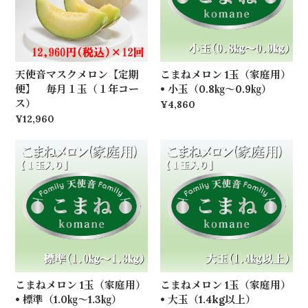
天使音マスクメロン【定期
こまねメロン 1玉（家庭用）
便】 毎月１玉（１年コー
• 小玉（0.8㎏～0.9㎏）
ス）
¥4,860
¥12,960
こまねメロン 1玉（家庭用）
こまねメロン 1玉（家庭用）
• 標準（1.0㎏～1.3㎏）
• 大玉（1.4kg以上）