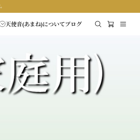
す。
天使音(あまね)について
ブログ