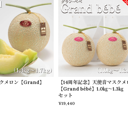
クメロン【Grand】
【14周年記念】天使音マスクメ
【Grand bébé】1.0㎏～1.3㎏
セット
¥19,440