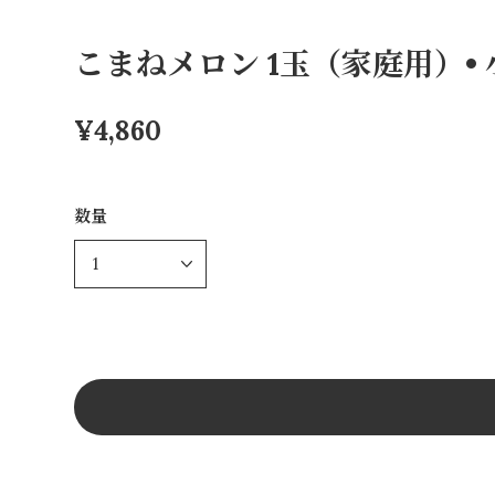
こまねメロン 1玉（家庭用）• 小
¥4,860
数量