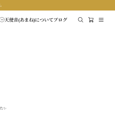
す。
天使音(あまね)について
ブログ
た✨