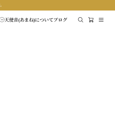
す。
天使音(あまね)について
ブログ