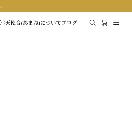
す。
天使音(あまね)について
ブログ