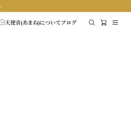
す。
天使音(あまね)について
ブログ