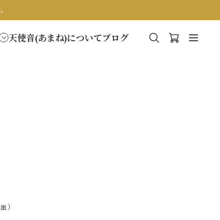
す。
天使音(あまね)について
ブログ
🎀）