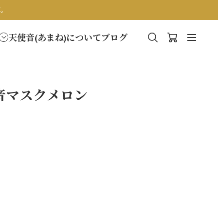
す。
天使音(あまね)について
ブログ
音マスクメロン