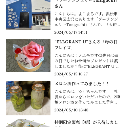
「ブーランジェリーTaniguchi」
さん
こんにちは。よこまろです。浜松市
中央区広沢にあります「ブーランジ
ェリーTaniguchi」さんで、「天使
音マスクメロンの飲むゼリー」を販
2024/05/17 14:51
売していただけることになりまし
た！こちらは、磐田で人気のパン屋
”ELEGRANT U”さんの「母の日
「totoka...
フレイズ」
こんにちは！ノエモです😊先日は母
の日でしたね🌹何かプレゼントは渡
しましたか？私は”ELEGRANT U”さ
んの「母の日フレイズ」をプレゼン
2024/05/15 16:27
トしました✨ケーキを見た瞬間「す
ご～い！！こんなケーキ初めて見
メロン酒作ってみました！！
た！」と...
こんにちは、たけちゃんです！！社
長からメロンをいただいたので、2種
類メロン酒を作ってみました🍸左が
ウォッカで漬け込んだもの、右がホ
2024/05/10 16:48
ワイトリカーと氷砂糖で漬け込んだ
ものです。ウォッカで漬け込んだ方
特別限定販売【朔】が入荷しまし
は、...