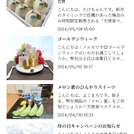
た❗❗
こんにちは、たけちゃんです。新月
のタイミングで収穫があった場合の
み特別限定販売される「天使音マス
クメロン【朔】」が入荷いたしまし
2024/05/08 15:00
た✨【朔】は、新月に収穫すること
で水分の吸い上げが極限まで抑えら
ゴールデンウィーク
れ、...
こんにちは！ノエモです😊ゴールデ
ンウィークはいかがお過ごしでしょ
うか。弊社は土日は休業日とさせて
いただいておりますが、平日は通常
2024/05/02 16:17
どおり営業しております！ゴールデ
ンウィークを過ぎると母の日がやっ
てき...
メロン蜜のひんやりスイーツ
こんにちは。よこまろです。皆さ
ま、弊社商品の「メロン蜜」をご存
知でしょうか？天使音マスクメロン
をギュ～と凝縮させて作ったハチミ
2024/04/30 15:21
ツのようなお品なんですが、今回メ
ロン蜜を使ってひんやりスーツを作
母の日キャンペーンのお知らせ
ってみ...