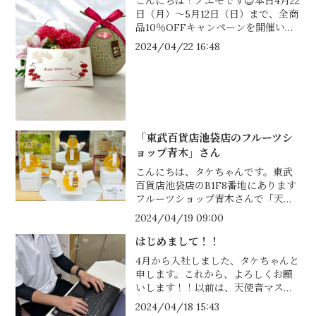
こんにちは！ノエモです😊本日4月22
日（月）～5月12日（日）まで、全商
品10％OFFキャンペーンを開催いた
します！日頃の感謝の気持ちを天使
2024/04/22 16:48
音マスクメロンで伝えてみてはいか
がでしょうか。母の日キャンペーン
で「...
「東武百貨店池袋店のフルーツシ
ョップ青木」さん
こんにちは、タケちゃんです。東武
百貨店池袋店のB1F8番地にあります
フルーツショップ青木さんで「天使
音マスクメロン」を販売していただ
2024/04/19 09:00
いています。天使音マスクメロンや
飲むゼリーだけでなく、この度「天
はじめまして！！
使音...
4月から入社しました、タケちゃんと
申します。これから、よろしくお願
いします！！以前は、天使音マスク
メロンを取り扱っていただいている
2024/04/18 15:43
「フルーツショップ青木」さんで勤