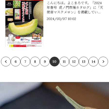
こんにちは。よこまろです。「2024
年春号 虎ノ門市場カタログ」に「天
使音マスクメロン」を掲載していた
だいております。食べ頃を迎えたメ
2024/03/07 10:02
ロンをクール便にてお送りいたしま
す😋お手元に届いたらすぐにお召...
6
7
8
9
10
11
12
13
14