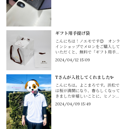
務させていただいておりました。青
木さ...
ギフト用手提げ袋
こんにちは！ノエモです😊 オンラ
インショップでメロンをご購入して
いただくと、無料で「ギフト用手提
げ袋」をお付けすることが可能です
2024/04/12 15:09
✨天使が描かれていてシンプルなが
らに高級感がある袋です👼🍈ご入用
の場...
Tさんが入社してくれました✨
こんにちは。よこまろです。浜松で
は桜が満開になり、春らしくなって
きました🌸嬉しいことに、ヒノン農
業に4月から新しくTさんが入ってく
2024/04/09 15:49
れました！果物専門店で勤務された
経験があるとのことで、とても心強
いで...