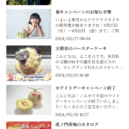
春キャンペーンのお知らせ🌸
いよいよ来月からワクワクドキドキ
の新年度が始まりますね！3月27日
（水）～4月12日 (金）まで、ご利
用いただける20％OFFクーポンをプ
2024/03/27 08:04
レゼントいたします！ご入学祝い・
ご入園祝いのお返しで天使音マスク
天使音のバースデーケーキ
メロン...
こんにちは。よこまろです。先日私
の父親が81才の誕生日を迎えたの
で、エレグラントUさんのメロンケ
ーキをプレゼントしました。「美味
2024/03/21 16:48
い！美味いなぁ～😊」ととても喜ん
でくれました。8年前に脳梗塞になっ
ホワイトデーキャンペーン終了
た父親...
こんにちは！ノエモです😊ホワイト
デーキャンペーンが終了いたしまし
た！たくさんのご注文をいただくこ
とができました😊ありがとうござい
2024/03/15 16:27
ました<(_ _)>天使音マスクメロンで
素敵なホワイトデーを過ごしてい...
虎ノ門市場のカタログ